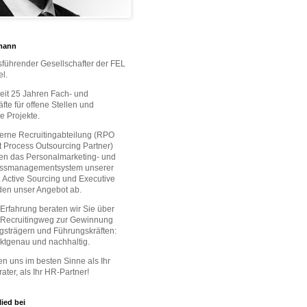
mann
tsführender Gesellschafter der FEL
l.
seit 25 Jahren Fach- und
fte für offene Stellen und
he Projekte.
terne Recruitingabteilung (RPO
 Process Outsourcing Partner)
en das Personalmarketing- und
ssmanagementsystem unserer
Active Sourcing und Executive
den unser Angebot ab.
 Erfahrung beraten wir Sie über
 Recruitingweg zur Gewinnung
gsträgern und Führungskräften:
unktgenau und nachhaltig.
en uns im besten Sinne als Ihr
ater, als Ihr HR-Partner!
lied bei