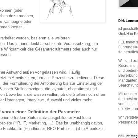
können (oder
gaben dazu machen,
Dirk Lonne
ine Kampagne oder
hmen kostet.
ist geschäf
GmbH in Kie
arbeitet werden, basieren alle weiteren
FEL findet 
. Das ist eine denkbar schlechte Voraussetzung, um
Führungskrä
die Wirksamkeit des Gesamtrecruitments oder auch nur
freiberuflic
messen.
Wir sind ex
Recruitment
und bedien
cher Aufwand außen vor gelassen wird. Häufig
Bewerbung
setzten Arbeitszeiten, um alle Prozesse zu bedienen. Diese
Mandanten. 
, der Formulierung der Anforderung bis zur Einstellung der
Search run
B. noch Stellenanzeigen, die layoutet, abgestimmt und
Mit unserer
on Bewerbern, die wissen wollen, ob die Stellen noch offen
den besten
er Unterlagen, Interviews, Auswahl und vieles mehr.
von Leistun
effektiv, p
 vorab einer Definition der Parameter
ionen erfordern Zeiteinsatz ausgebildeter Fachleute
Wir versteh
Personalber
gebiete (HR, IT, Marketing, ...). Das ist unabhängig davon,
e Fachkräfte (Headhunter, RPO-Partner, ...) ihre Arbeitszeit
FEL ist Mitg