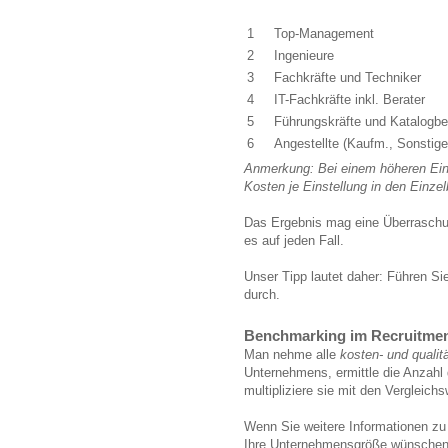
1
Top-Management
2
Ingenieure
3
Fachkräfte und Techniker
4
IT-Fachkräfte inkl. Berater
5
Führungskräfte und Katalogbe
6
Angestellte (Kaufm., Sonstige
Anmerkung: Bei einem höheren Ein
Kosten je Einstellung in den Einzel
Das Ergebnis mag eine Überraschun
es auf jeden Fall.
Unser Tipp lautet daher: Führen Si
durch.
Benchmarking im Recruitme
Man nehme alle
kosten- und quali
Unternehmens, ermittle die Anzahl d
multipliziere sie mit den Vergleichs
Wenn Sie weitere Informationen zu
Ihre Unternehmensgröße wünschen,