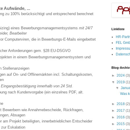
e Aufwände, ...
llung zu 100% berücksichtigt und entsprechend berechnet
omizing) eines Bewerbungsmanagementsystems
mit 24/7
Linkliste
eider, Bearbeiter
HR-Part
r Computerviren, die in Bewerbungs-E-Mails eingebettet
FEL Gm
Impress
licher Anforderungen gem. §28 EU-DSGVO
Datensc
projekten in einem Bewerbungsmanagementsystem und
Blog-Archiv
n Stellenanzeigen
igen auf On- und Offlinemärkten incl. Schaltungskosten,
►
2024
(3)
sen
▼
2019
(1)
,
Eingangsbestätigung innerhalb von 24 Std.
▼
Janu
bung nach Kundenvorgabe (ein einzelnes PDF, alt.
Was k
ne
►
2018
(2)
t Bewerbern wie Annahmebescheide, Rückfragen,
►
2017
(1)
ungen, Absagen
►
2016
(3)
r am Projekt beteiligten, innerbetrieblichen Entscheider
►
2015
(3)
zur Eskalation