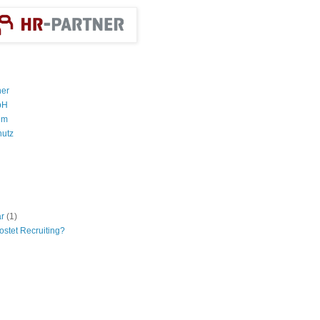
ner
bH
um
hutz
ar
(1)
ostet Recruiting?