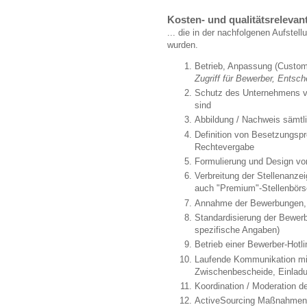
Kosten- und qualitätsrelevant
... die in der nachfolgenen Aufste
wurden.
Betrieb, Anpassung (Cust
Zugriff für Bewerber, Entsch
Schutz des Unternehmens vo
sind
Abbildung / Nachweis sämt
Definition von Besetzungs
Rechtevergabe
Formulierung und Design vo
Verbreitung der Stellenanze
auch "Premium"-Stellenbör
Annahme der Bewerbungen
Standardisierung der Bewer
spezifische Angaben)
Betrieb einer Bewerber-Hotli
Laufende Kommunikation mi
Zwischenbescheide, Einlad
Koordination / Moderation de
ActiveSourcing Maßnahmen 