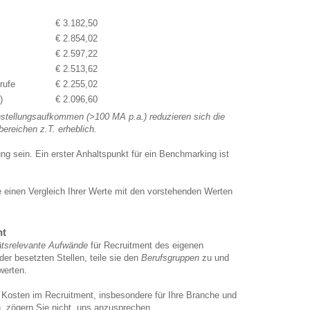
€ 3.182,50
€ 2.854,02
€ 2.597,22
€ 2.513,62
rufe
€ 2.255,02
)
€ 2.096,60
stellungsaufkommen (>100 MA p.a.) reduzieren sich die
bereichen z.T. erheblich.
g sein. Ein erster Anhaltspunkt für ein Benchmarking ist
e einen Vergleich Ihrer Werte mit den vorstehenden Werten
nt
tätsrelevante Aufwände
für Recruitment des eigenen
er besetzten Stellen, teile sie den
Berufsgruppen
zu und
werten.
 Kosten im Recruitment, insbesondere für Ihre Branche und
 zögern Sie nicht, uns anzusprechen.