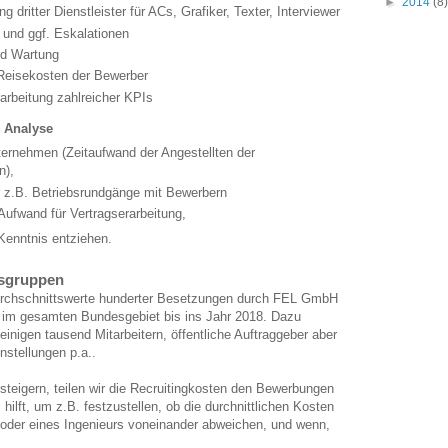
►
2014
(8)
g dritter Dienstleister für ACs, Grafiker, Texter, Interviewer
 und ggf. Eskalationen
d Wartung
 Reisekosten der Bewerber
arbeitung zahlreicher KPIs
r Analyse
ternehmen (Zeitaufwand der Angestellten der
n),
ür z.B. Betriebsrundgänge mit Bewerbern
 Aufwand für Vertragserarbeitung,
 Kenntnis entziehen.
fsgruppen
urchschnittswerte hunderter Besetzungen durch FEL GmbH
 im gesamten Bundesgebiet bis ins Jahr 2018. Dazu
einigen tausend Mitarbeitern, öffentliche Auftraggeber aber
nstellungen p.a..
steigern, teilen wir die Recruitingkosten den Bewerbungen
hilft, um z.B. festzustellen, ob die durchnittlichen Kosten
 oder eines Ingenieurs voneinander abweichen, und wenn,